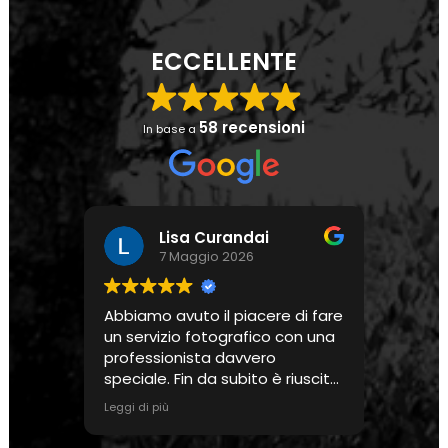
ECCELLENTE
58 recensioni
In base a
Lisa Curandai
7 Maggio 2026
Abbiamo avuto il piacere di fare
Chiara
un servizio fotografico con una
seguit
professionista davvero
evento
speciale. Fin da subito è riuscita
profe
a metterci a nostro agio,
friend
Leggi di più
Leggi di
accompagnandoci con grande
tempo 
sensibilità in un contesto per
fatto 