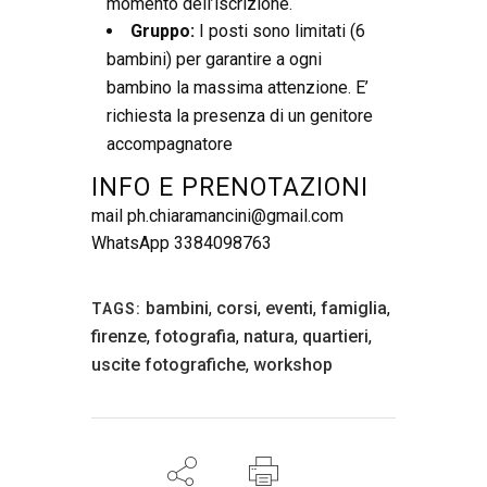
momento dell’iscrizione.
Gruppo:
I posti sono limitati (6
bambini) per garantire a ogni
bambino la massima attenzione. E’
richiesta la presenza di un genitore
accompagnatore
INFO E PRENOTAZIONI
mail ph.chiaramancini@gmail.com
WhatsApp 3384098763
bambini
,
corsi
,
eventi
,
famiglia
,
TAGS:
firenze
,
fotografia
,
natura
,
quartieri
,
uscite fotografiche
,
workshop